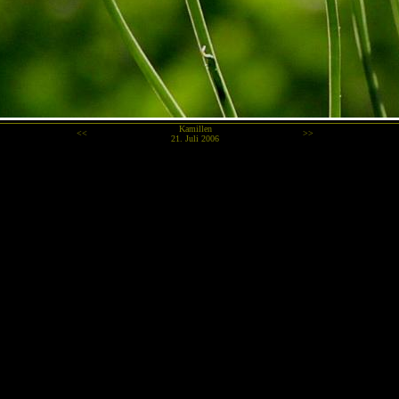
Kamillen
<<
>>
21. Juli 2006