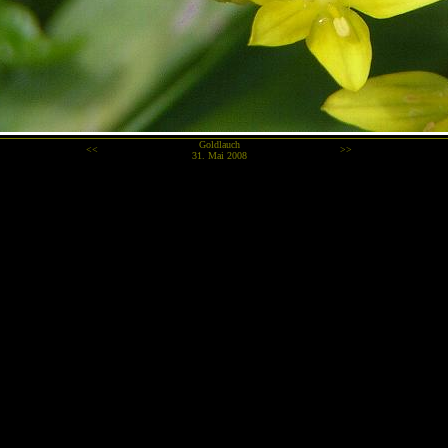
Goldlauch
<<
>>
31. Mai 2008