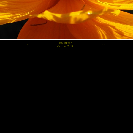
Trollblume
<<
>>
25. Juni 2014