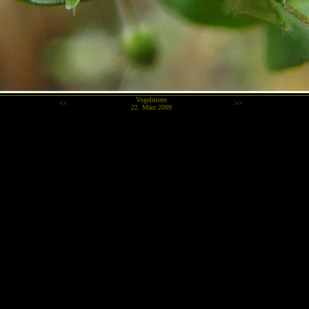
Vogelmiere
<<
>>
22. März 2009